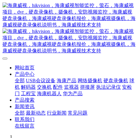
网站首页
产品中心
全部
USB会议设备
海康产品
网络摄像机
硬盘录像机
球
机
解码器
交换机
配件
监视器
拼接屏
执法记录仪
安检
门
工程宝
海康机器人
华为产品
产品搜索
新闻资讯
全部
最新动态
行业新闻
常见问题
联系我们
在线留言