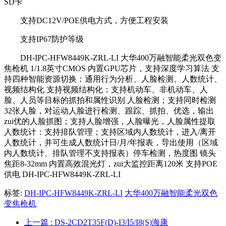
SD卡
支持DC12V/POE供电方式，方便工程安装
支持IP67防护等级
DH-IPC-HFW8449K-ZRL-LI 大华400万融智能柔光双色变
焦枪机 1/1.8英寸CMOS 内置GPU芯片，支持深度学习算法 支
持四种智能资源切换：通用行为分析、人脸检测、人数统计、
视频结构化 支持视频结构化：支持机动车、非机动车、人
脸、人员等目标的抓拍和属性识别 人脸检测；支持同时检测
32张人脸，对运动人脸进行检测、跟踪、抓拍、优选，输出
zui优的人脸抓图；支持人脸增强，人脸曝光，人脸属性提取
人数统计：支持排队管理；支持区域内人数统计，进入/离开
人数统计，并可生成人数统计日/月/年报表，导出使用（区域
内人数统计、排队管理不支持报表）停车检测，热度图 镜头
焦距8-32mm 内置高效混光灯，zui大监控距离120米 支持POE
供电 DH-IPC-HFW8449K-ZRL-LI
标签:
DH-IPC-HFW8449K-ZRL-LI
大华400万融智能柔光双色
变焦枪机
上一篇
: DS-2CD2T35F(D)-I3/I5/I8(S)海康