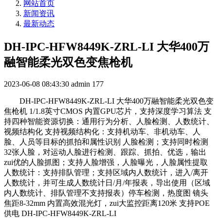
网站首页
新闻资讯
最新动态
DH-IPC-HFW8449K-ZRL-LI 大华400万
融智能柔光双色变焦枪机
2023-06-08 08:43:30
admin
177
DH-IPC-HFW8449K-ZRL-LI 大华400万融智能柔光双色变
焦枪机 1/1.8英寸CMOS 内置GPU芯片，支持深度学习算法 支
持四种智能资源切换：通用行为分析、人脸检测、人数统计、
视频结构化 支持视频结构化：支持机动车、非机动车、人
脸、人员等目标的抓拍和属性识别 人脸检测；支持同时检测
32张人脸，对运动人脸进行检测、跟踪、抓拍、优选，输出
zui优的人脸抓图；支持人脸增强，人脸曝光，人脸属性提取
人数统计：支持排队管理；支持区域内人数统计，进入/离开
人数统计，并可生成人数统计日/月/年报表，导出使用（区域
内人数统计、排队管理不支持报表）停车检测，热度图 镜头
焦距8-32mm 内置高效混光灯，zui大监控距离120米 支持POE
供电 DH-IPC-HFW8449K-ZRL-LI