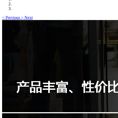
<
Previous
>
Next