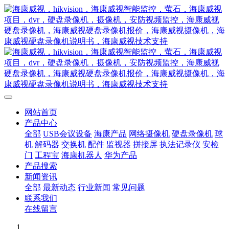
网站首页
产品中心
全部
USB会议设备
海康产品
网络摄像机
硬盘录像机
球
机
解码器
交换机
配件
监视器
拼接屏
执法记录仪
安检
门
工程宝
海康机器人
华为产品
产品搜索
新闻资讯
全部
最新动态
行业新闻
常见问题
联系我们
在线留言