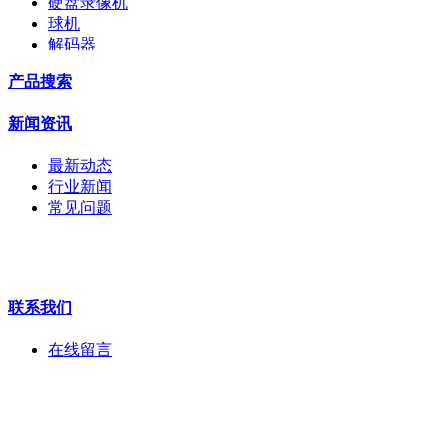
硬盘录像机
球机
解码器
交换机
产品搜索
配件
监视器
新闻资讯
拼接屏
执法记录仪
最新动态
安检门
行业新闻
工程宝
常见问题
海康机器人
华为产品
联系我们
在线留言