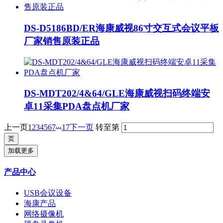
DS-D5186BD/ER海康威视86寸交互式会议平板
厂家销售原装正品
DS-MDT202/4&64/GLE海康威视扫码终端安
卓11采集PDA盘点机厂家
...
上一页
1
2
3
4
5
6
7
17
下一页
转至第
加载更多
产品中心
USB会议设备
海康产品
网络摄像机