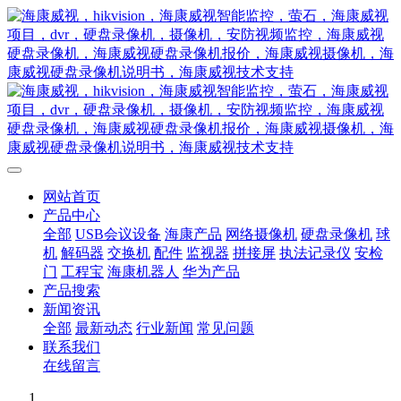
网站首页
产品中心
全部
USB会议设备
海康产品
网络摄像机
硬盘录像机
球
机
解码器
交换机
配件
监视器
拼接屏
执法记录仪
安检
门
工程宝
海康机器人
华为产品
产品搜索
新闻资讯
全部
最新动态
行业新闻
常见问题
联系我们
在线留言