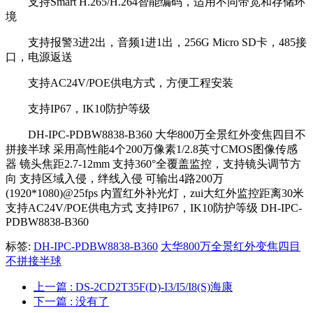
支持Smart H.265/H.264智能编码，适用不同带宽和存储环
境
支持报警3进2出，音频1进1出，256G Micro SD卡，485接
口，电源返送
支持AC24V/POE供电方式，方便工程安装
支持IP67，IK10防护等级
DH-IPC-PDBW8838-B360 大华800万全景红外变焦四目不
拼接半球 采用高性能4个200万像素1/2.8英寸CMOS图像传感
器 镜头焦距2.7-12mm 支持360°全覆盖监控，支持镜头调节方
向 支持区域入侵，绊线入侵 可输出4路200万
(1920*1080)@25fps 内置红外补光灯，zui大红外监控距离30米
支持AC24V/POE供电方式 支持IP67，IK10防护等级 DH-IPC-
PDBW8838-B360
标签:
DH-IPC-PDBW8838-B360
大华800万全景红外变焦四目
不拼接半球
上一篇
: DS-2CD2T35F(D)-I3/I5/I8(S)海康
下一篇
: 没有了