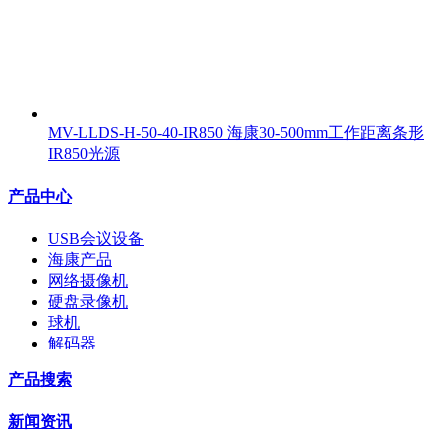
MV-LLDS-H-50-40-IR850 海康30-500mm工作距离条形
IR850光源
产品中心
USB会议设备
海康产品
网络摄像机
硬盘录像机
球机
解码器
交换机
产品搜索
配件
监视器
新闻资讯
拼接屏