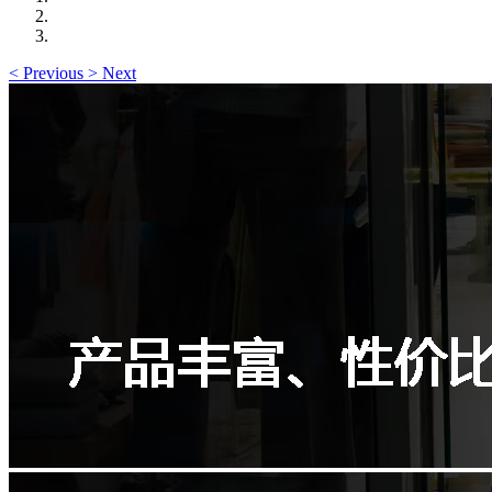
<
Previous
>
Next