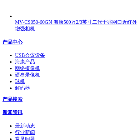
MV-CS050-60GN 海康500万2/3英寸二代千兆网口近红外
增强相机
产品中心
USB会议设备
海康产品
网络摄像机
硬盘录像机
球机
解码器
交换机
产品搜索
配件
监视器
新闻资讯
拼接屏
执法记录仪
最新动态
安检门
行业新闻
工程宝
常见问题