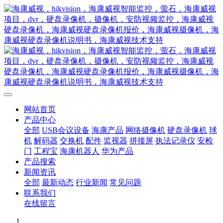
网站首页
产品中心
全部
USB会议设备
海康产品
网络摄像机
硬盘录像机
球
机
解码器
交换机
配件
监视器
拼接屏
执法记录仪
安检
门
工程宝
海康机器人
华为产品
产品搜索
新闻资讯
全部
最新动态
行业新闻
常见问题
联系我们
在线留言