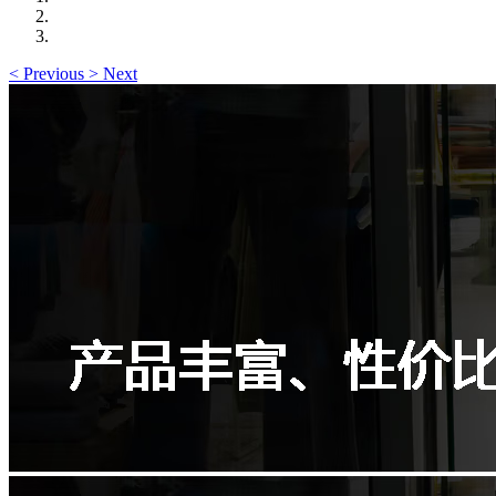
<
Previous
>
Next