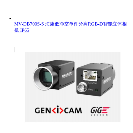
MV-DB700S-S 海康低净空单件分离RGB-D智能立体相
机 IP65