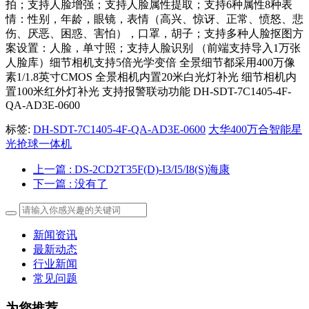
拍；支持人脸增强；支持人脸属性提取；支持6种属性8种表
情：性别，年龄，眼镜，表情（高兴、惊讶、正常、愤怒、悲
伤、厌恶、困惑、害怕），口罩，胡子；支持多种人脸抠图方
案设置：人脸，单寸照；支持人脸识别 （前端支持导入1万张
人脸库）细节相机支持5倍光学变倍 全景细节都采用400万像
素1/1.8英寸CMOS 全景相机内置20米白光灯补光 细节相机内
置100米红外灯补光 支持报警联动功能 DH-SDT-7C1405-4F-
QA-AD3E-0600
标签:
DH-SDT-7C1405-4F-QA-AD3E-0600
大华400万合智能星
光抢球一体机
上一篇
: DS-2CD2T35F(D)-I3/I5/I8(S)海康
下一篇
: 没有了
新闻资讯
最新动态
行业新闻
常见问题
为您推荐