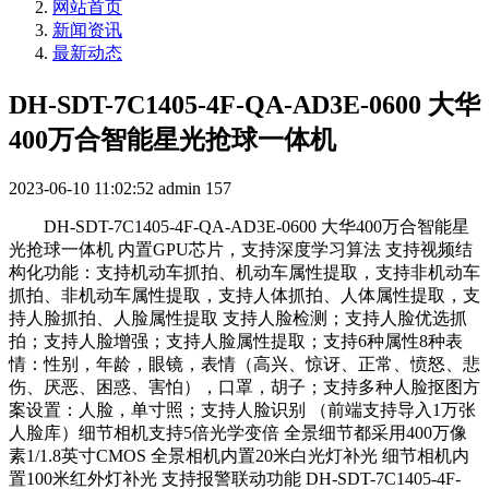
网站首页
新闻资讯
最新动态
DH-SDT-7C1405-4F-QA-AD3E-0600 大华
400万合智能星光抢球一体机
2023-06-10 11:02:52
admin
157
DH-SDT-7C1405-4F-QA-AD3E-0600 大华400万合智能星
光抢球一体机 内置GPU芯片，支持深度学习算法 支持视频结
构化功能：支持机动车抓拍、机动车属性提取，支持非机动车
抓拍、非机动车属性提取，支持人体抓拍、人体属性提取，支
持人脸抓拍、人脸属性提取 支持人脸检测；支持人脸优选抓
拍；支持人脸增强；支持人脸属性提取；支持6种属性8种表
情：性别，年龄，眼镜，表情（高兴、惊讶、正常、愤怒、悲
伤、厌恶、困惑、害怕），口罩，胡子；支持多种人脸抠图方
案设置：人脸，单寸照；支持人脸识别 （前端支持导入1万张
人脸库）细节相机支持5倍光学变倍 全景细节都采用400万像
素1/1.8英寸CMOS 全景相机内置20米白光灯补光 细节相机内
置100米红外灯补光 支持报警联动功能 DH-SDT-7C1405-4F-