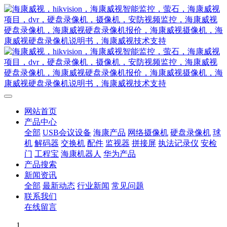
网站首页
产品中心
全部
USB会议设备
海康产品
网络摄像机
硬盘录像机
球
机
解码器
交换机
配件
监视器
拼接屏
执法记录仪
安检
门
工程宝
海康机器人
华为产品
产品搜索
新闻资讯
全部
最新动态
行业新闻
常见问题
联系我们
在线留言