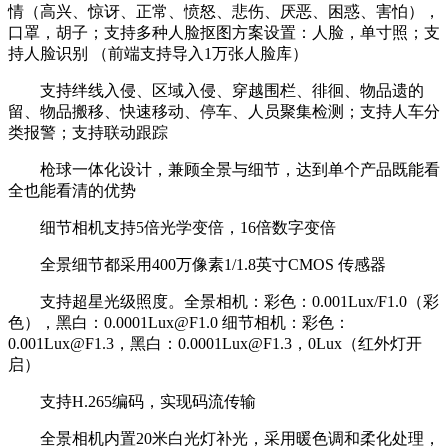
情（高兴、惊讶、正常、愤怒、悲伤、厌恶、困惑、害怕），
口罩，胡子；支持多种人脸抠图方案设置：人脸，单寸照；支
持人脸识别 （前端支持导入1万张人脸库）
支持绊线入侵、区域入侵、穿越围栏、徘徊、物品遗的
留、物品搬移、快速移动、停车、人员聚集检测；支持人车分
类报警；支持联动跟踪
枪球一体化设计，兼顾全景与细节，达到单个产品既能看
全也能看清的优势
细节相机支持5倍光学变倍，16倍数字变倍
全景细节都采用400万像素1/1.8英寸CMOS 传感器
支持超星光级照度。全景相机：彩色：0.001Lux/F1.0（彩
色），黑白：0.0001Lux@F1.0 细节相机：彩色：
0.001Lux@F1.3，黑白：0.0001Lux@F1.3，0Lux（红外灯开
启）
支持H.265编码，实现码流传输
全景相机内置20米白光灯补光，采用暖色调和柔化处理，