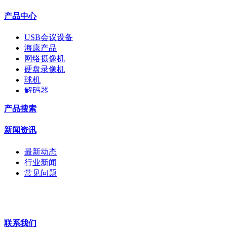
产品中心
USB会议设备
海康产品
网络摄像机
硬盘录像机
球机
解码器
交换机
产品搜索
配件
监视器
新闻资讯
拼接屏
执法记录仪
最新动态
安检门
行业新闻
工程宝
常见问题
海康机器人
华为产品
联系我们