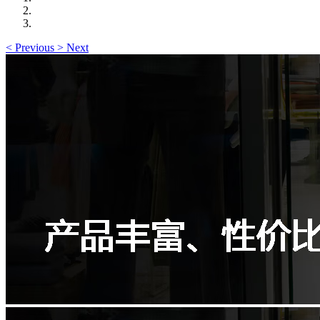
<
Previous
>
Next