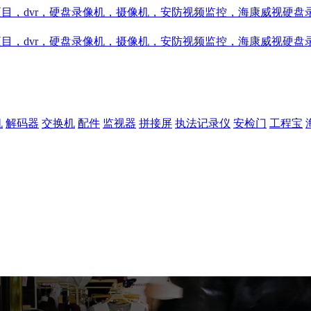
机
解码器
交换机
配件
监视器
拼接屏
执法记录仪
安检门
工程宝