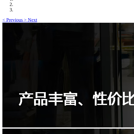
<
Previous
>
Next