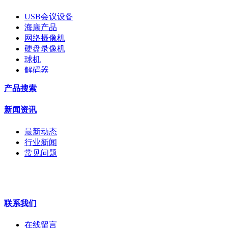
USB会议设备
海康产品
网络摄像机
硬盘录像机
球机
解码器
交换机
产品搜索
配件
监视器
新闻资讯
拼接屏
执法记录仪
最新动态
安检门
行业新闻
工程宝
常见问题
海康机器人
华为产品
联系我们
在线留言