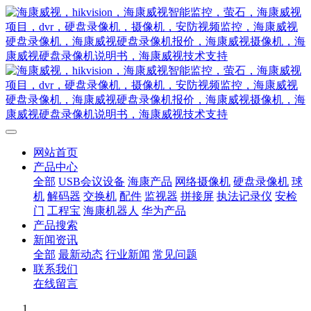
网站首页
产品中心
全部
USB会议设备
海康产品
网络摄像机
硬盘录像机
球
机
解码器
交换机
配件
监视器
拼接屏
执法记录仪
安检
门
工程宝
海康机器人
华为产品
产品搜索
新闻资讯
全部
最新动态
行业新闻
常见问题
联系我们
在线留言