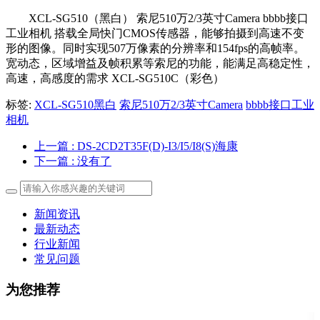
XCL-SG510（黑白） 索尼510万2/3英寸Camera bbbb接口
工业相机 搭载全局快门CMOS传感器，能够拍摄到高速不变
形的图像。同时实现507万像素的分辨率和154fps的高帧率。
宽动态，区域增益及帧积累等索尼的功能，能满足高稳定性，
高速，高感度的需求 XCL-SG510C（彩色）
标签:
XCL-SG510黑白
索尼510万2/3英寸Camera
bbbb接口工业
相机
上一篇
: DS-2CD2T35F(D)-I3/I5/I8(S)海康
下一篇
: 没有了
新闻资讯
最新动态
行业新闻
常见问题
为您推荐