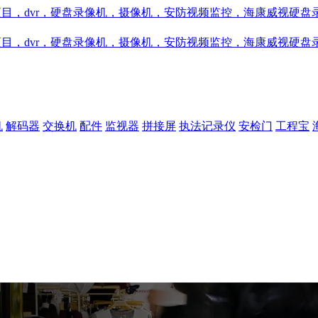
机
解码器
交换机
配件
监视器
拼接屏
执法记录仪
安检门
工程宝