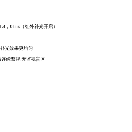
F1.4，0Lux（红外补光开启）
补光效果更均匀
°后连续监视,无监视盲区
级