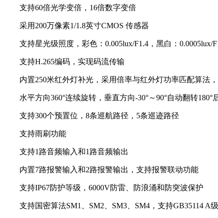
支持60倍光学变倍，16倍数字变倍
采用200万像素1/1.8英寸CMOS 传感器
支持星光级照度，彩色：0.005lux/F1.4，黑白：0.0005lux/
支持H.265编码，实现码流传输
内置250米红外灯补光，采用倍率与红外灯功率匹配算法，
水平方向360°连续旋转，垂直方向-30°～90°自动翻转180
支持300个预置位，8条巡航路径，5条巡迹路径
支持雨刷功能
支持1路音频输入和1路音频输出
内置7路报警输入和2路报警输出，支持报警联动功能
支持IP67防护等级，6000V防雷、防浪涌和防突波保护
支持国密算法SM1、SM2、SM3、SM4，支持GB35114 A