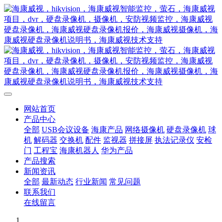
网站首页
产品中心
全部
USB会议设备
海康产品
网络摄像机
硬盘录像机
球
机
解码器
交换机
配件
监视器
拼接屏
执法记录仪
安检
门
工程宝
海康机器人
华为产品
产品搜索
新闻资讯
全部
最新动态
行业新闻
常见问题
联系我们
在线留言