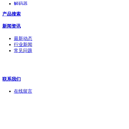
解码器
交换机
产品搜索
配件
监视器
新闻资讯
拼接屏
执法记录仪
最新动态
安检门
行业新闻
工程宝
常见问题
海康机器人
华为产品
联系我们
在线留言