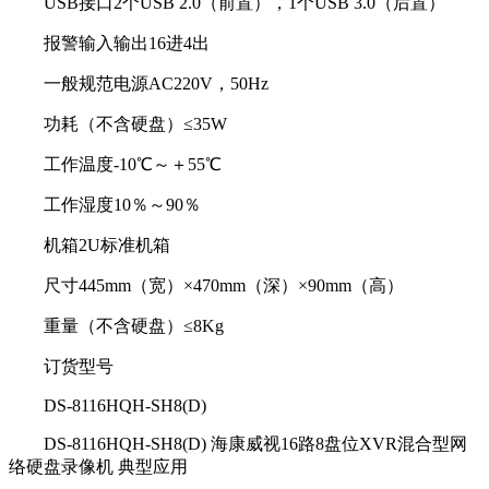
USB接口2个USB 2.0（前置），1个USB 3.0（后置）
报警输入输出16进4出
一般规范电源AC220V，50Hz
功耗（不含硬盘）≤35W
工作温度-10℃～＋55℃
工作湿度10％～90％
机箱2U标准机箱
尺寸445mm（宽）×470mm（深）×90mm（高）
重量（不含硬盘）≤8Kg
订货型号
DS-8116HQH-SH8(D)
DS-8116HQH-SH8(D) 海康威视16路8盘位XVR混合型网
络硬盘录像机 典型应用