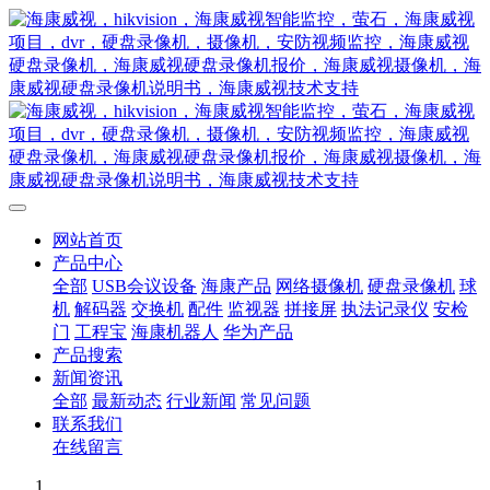
网站首页
产品中心
全部
USB会议设备
海康产品
网络摄像机
硬盘录像机
球
机
解码器
交换机
配件
监视器
拼接屏
执法记录仪
安检
门
工程宝
海康机器人
华为产品
产品搜索
新闻资讯
全部
最新动态
行业新闻
常见问题
联系我们
在线留言