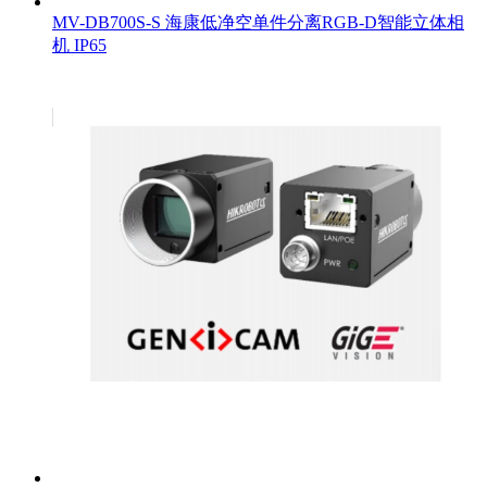
MV-DB700S-S 海康低净空单件分离RGB-D智能立体相
机 IP65