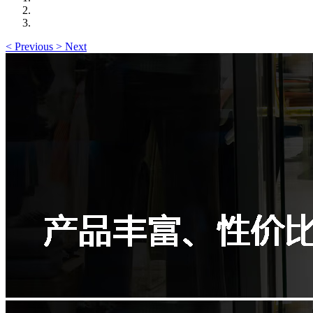
<
Previous
>
Next