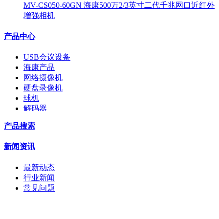
MV-CS050-60GN 海康500万2/3英寸二代千兆网口近红外
增强相机
产品中心
USB会议设备
海康产品
网络摄像机
硬盘录像机
球机
解码器
交换机
产品搜索
配件
监视器
新闻资讯
拼接屏
执法记录仪
最新动态
安检门
行业新闻
工程宝
常见问题
海康机器人
华为产品