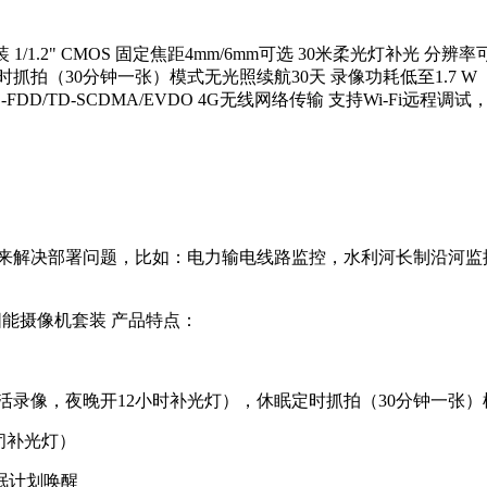
1/1.2" CMOS 固定焦距4mm/6mm可选 30米柔光灯补光 分辨率可达
抓拍（30分钟一张）模式无光照续航30天 录像功耗低至1.7
/TD-SCDMA/EVDO 4G无线网络传输 支持Wi-Fi远程调试，通信距
解决部署问题，比如：电力输电线路监控，水利河长制沿河监
OS太阳能摄像机套装 产品特点：
录像，夜晚开12小时补光灯），休眠定时抓拍（30分钟一张）
闭补光灯）
眠计划唤醒