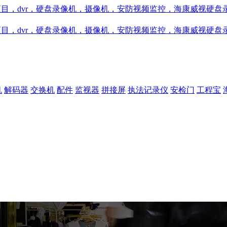
机
解码器
交换机
配件
监视器
拼接屏
执法记录仪
安检门
工程宝