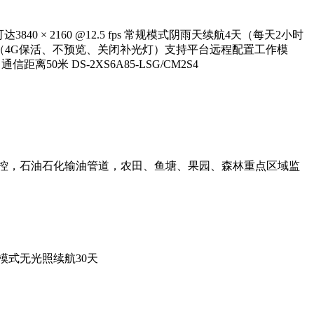
3840 × 2160 @12.5 fps 常规模式阴雨天续航4天（每天2小时
 W（4G保活、不预览、关闭补光灯）支持平台远程配置工作模
离50米 DS-2XS6A85-LSG/CM2S4
控，石油石化输油管道，农田、鱼塘、果园、森林重点区域监
模式无光照续航30天