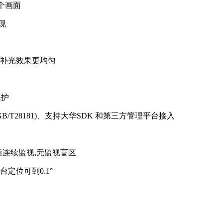
个画面
现
补光效果更均匀
保护
/T28181)、支持大华SDK 和第三方管理平台接入
°后连续监视,无监视盲区
云台定位可到0.1°