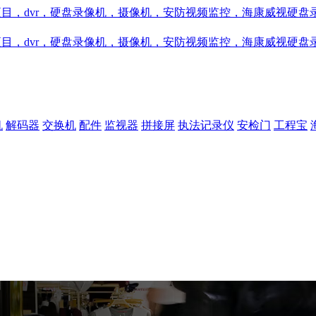
机
解码器
交换机
配件
监视器
拼接屏
执法记录仪
安检门
工程宝