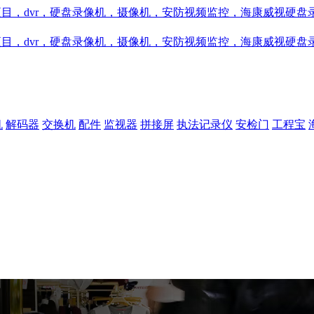
机
解码器
交换机
配件
监视器
拼接屏
执法记录仪
安检门
工程宝