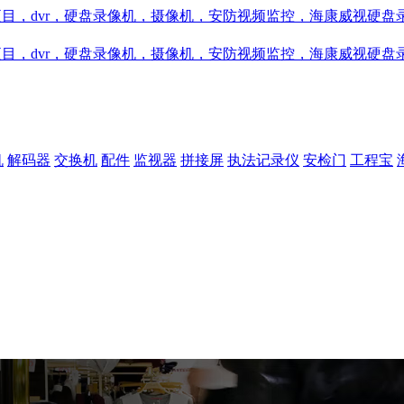
机
解码器
交换机
配件
监视器
拼接屏
执法记录仪
安检门
工程宝