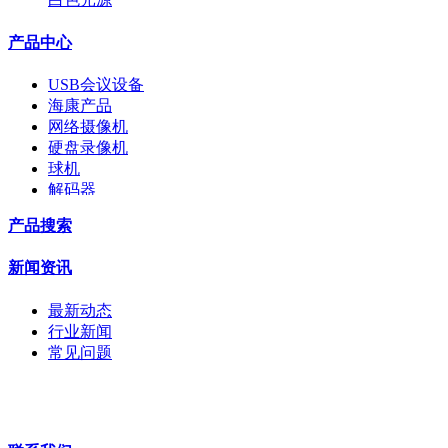
产品中心
USB会议设备
海康产品
网络摄像机
硬盘录像机
球机
解码器
交换机
产品搜索
配件
监视器
新闻资讯
拼接屏
执法记录仪
最新动态
安检门
行业新闻
工程宝
常见问题
海康机器人
华为产品