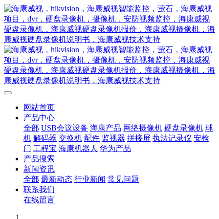
网站首页
产品中心
全部
USB会议设备
海康产品
网络摄像机
硬盘录像机
球
机
解码器
交换机
配件
监视器
拼接屏
执法记录仪
安检
门
工程宝
海康机器人
华为产品
产品搜索
新闻资讯
全部
最新动态
行业新闻
常见问题
联系我们
在线留言