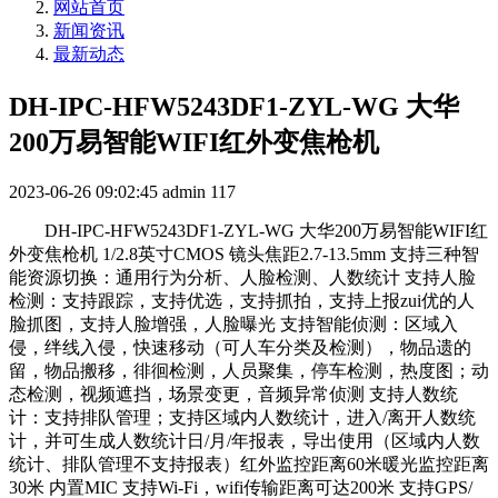
网站首页
新闻资讯
最新动态
DH-IPC-HFW5243DF1-ZYL-WG 大华
200万易智能WIFI红外变焦枪机
2023-06-26 09:02:45
admin
117
DH-IPC-HFW5243DF1-ZYL-WG 大华200万易智能WIFI红
外变焦枪机 1/2.8英寸CMOS 镜头焦距2.7-13.5mm 支持三种智
能资源切换：通用行为分析、人脸检测、人数统计 支持人脸
检测：支持跟踪，支持优选，支持抓拍，支持上报zui优的人
脸抓图，支持人脸增强，人脸曝光 支持智能侦测：区域入
侵，绊线入侵，快速移动（可人车分类及检测），物品遗的
留，物品搬移，徘徊检测，人员聚集，停车检测，热度图；动
态检测，视频遮挡，场景变更，音频异常侦测 支持人数统
计：支持排队管理；支持区域内人数统计，进入/离开人数统
计，并可生成人数统计日/月/年报表，导出使用（区域内人数
统计、排队管理不支持报表）红外监控距离60米暖光监控距离
30米 内置MIC 支持Wi-Fi，wifi传输距离可达200米 支持GPS/