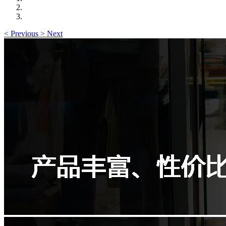
<
Previous
>
Next