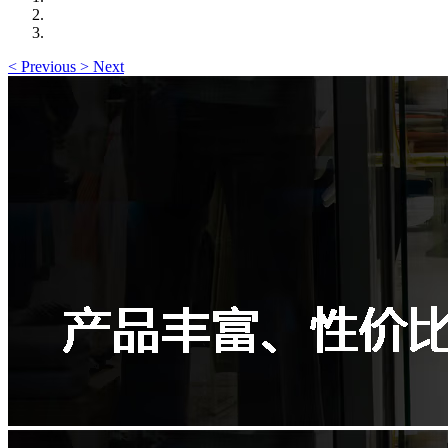
<
Previous
>
Next