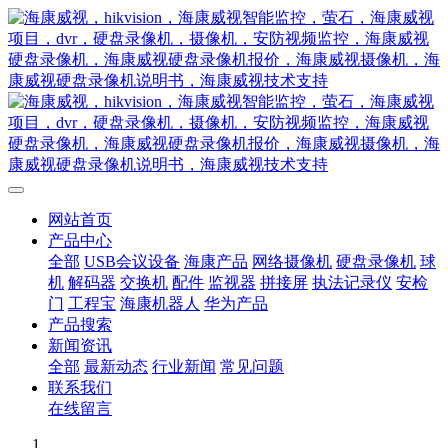
网站首页
产品中心
全部
USB会议设备
海康产品
网络摄像机
硬盘录像机
球
机
解码器
交换机
配件
监视器
拼接屏
执法记录仪
安检
门
工程宝
海康机器人
华为产品
产品搜索
新闻资讯
全部
最新动态
行业新闻
常见问题
联系我们
在线留言