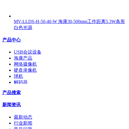
MV-LLDS-H-50-40-W 海康30-500mm工作距离5.3W条形
白色光源
产品中心
USB会议设备
海康产品
网络摄像机
硬盘录像机
球机
解码器
交换机
产品搜索
配件
监视器
新闻资讯
拼接屏
执法记录仪
最新动态
安检门
行业新闻
工程宝