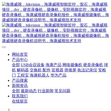
网站首页
产品中心
全部
USB会议设备
海康产品
网络摄像机
硬盘录像机
球
机
解码器
交换机
配件
监视器
拼接屏
执法记录仪
安检
门
工程宝
海康机器人
华为产品
产品搜索
新闻资讯
全部
最新动态
行业新闻
常见问题
联系我们
在线留言