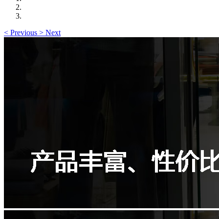
<
Previous
>
Next