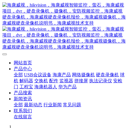
网站首页
产品中心
全部
USB会议设备
海康产品
网络摄像机
硬盘录像机
球
机
解码器
交换机
配件
监视器
拼接屏
执法记录仪
安检
门
工程宝
海康机器人
华为产品
产品搜索
新闻资讯
全部
最新动态
行业新闻
常见问题
联系我们
在线留言