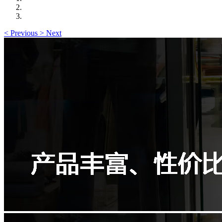
<
Previous
>
Next