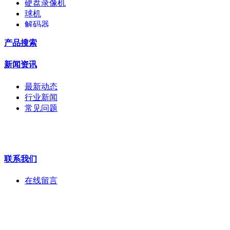
硬盘录像机
球机
解码器
交换机
产品搜索
配件
监视器
新闻资讯
拼接屏
执法记录仪
最新动态
安检门
行业新闻
工程宝
常见问题
海康机器人
华为产品
联系我们
在线留言