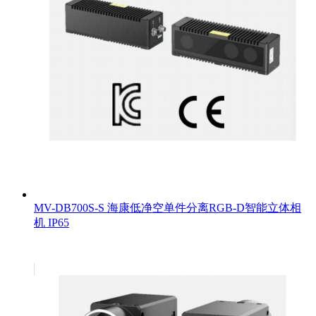
MV-DB700S-S 海康低净空单件分离RGB-D智能立体相
机 IP65