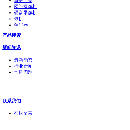
海康产品
网络摄像机
硬盘录像机
球机
解码器
交换机
产品搜索
配件
监视器
新闻资讯
拼接屏
执法记录仪
最新动态
安检门
行业新闻
工程宝
常见问题
海康机器人
华为产品
联系我们
在线留言