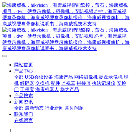
网站首页
产品中心
全部
USB会议设备
海康产品
网络摄像机
硬盘录像机
球
机
解码器
交换机
配件
监视器
拼接屏
执法记录仪
安检
门
工程宝
海康机器人
华为产品
产品搜索
新闻资讯
全部
最新动态
行业新闻
常见问题
联系我们
在线留言