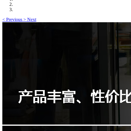
<
Previous
>
Next