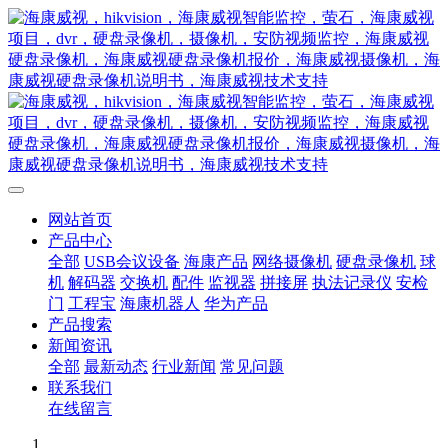
网站首页
产品中心
全部
USB会议设备
海康产品
网络摄像机
硬盘录像机
球
机
解码器
交换机
配件
监视器
拼接屏
执法记录仪
安检
门
工程宝
海康机器人
华为产品
产品搜索
新闻资讯
全部
最新动态
行业新闻
常见问题
联系我们
在线留言