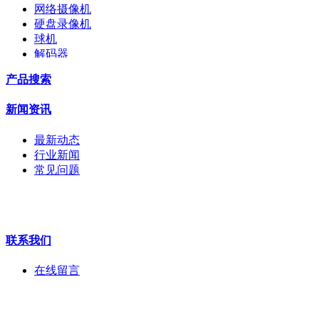
网络摄像机
硬盘录像机
球机
解码器
交换机
产品搜索
配件
监视器
新闻资讯
拼接屏
执法记录仪
最新动态
安检门
行业新闻
工程宝
常见问题
海康机器人
华为产品
联系我们
在线留言