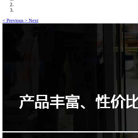
<
Previous
>
Next