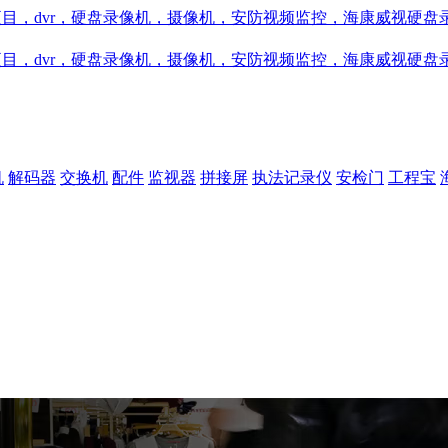
机
解码器
交换机
配件
监视器
拼接屏
执法记录仪
安检门
工程宝