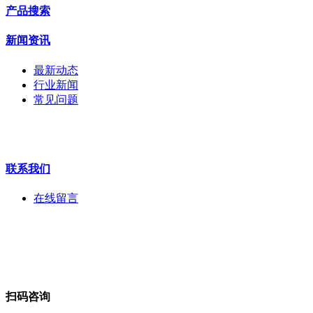
交换机
产品搜索
配件
监视器
新闻资讯
拼接屏
执法记录仪
最新动态
安检门
行业新闻
工程宝
常见问题
海康机器人
华为产品
联系我们
在线留言
扫码咨询