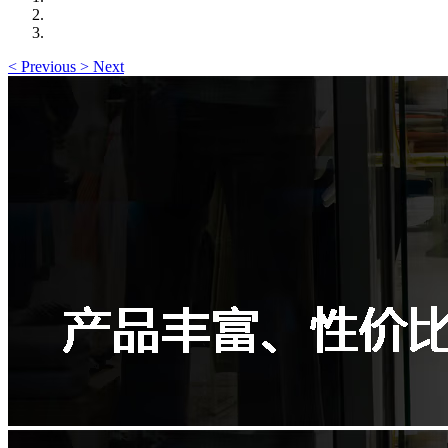
<
Previous
>
Next