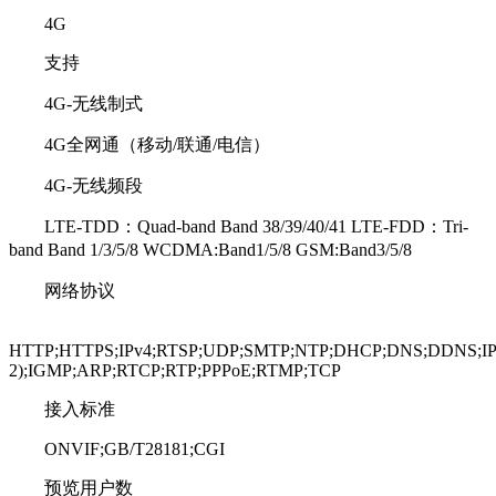
4G
支持
4G-无线制式
4G全网通（移动/联通/电信）
4G-无线频段
LTE-TDD：Quad-band Band 38/39/40/41 LTE-FDD：Tri-
band Band 1/3/5/8 WCDMA:Band1/5/8 GSM:Band3/5/8
网络协议
HTTP;HTTPS;IPv4;RTSP;UDP;SMTP;NTP;DHCP;DNS;DDNS;IPv6
2);IGMP;ARP;RTCP;RTP;PPPoE;RTMP;TCP
接入标准
ONVIF;GB/T28181;CGI
预览用户数