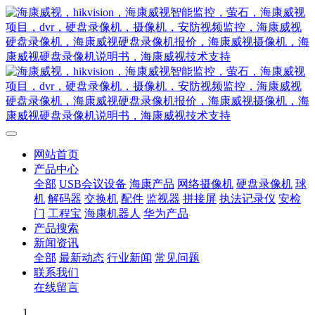
网站首页
产品中心
全部
USB会议设备
海康产品
网络摄像机
硬盘录像机
球
机
解码器
交换机
配件
监视器
拼接屏
执法记录仪
安检
门
工程宝
海康机器人
华为产品
产品搜索
新闻资讯
全部
最新动态
行业新闻
常见问题
联系我们
在线留言