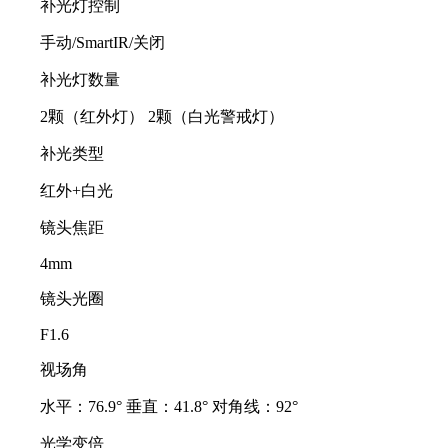
补光灯控制
手动/SmartIR/关闭
补光灯数量
2颗（红外灯） 2颗（白光警戒灯）
补光类型
红外+白光
镜头焦距
4mm
镜头光圈
F1.6
视场角
水平：76.9° 垂直：41.8° 对角线：92°
光学变倍