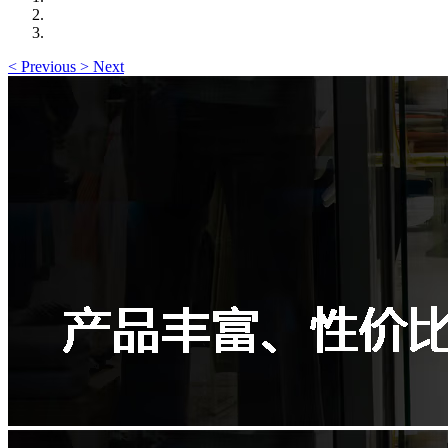
<
Previous
>
Next