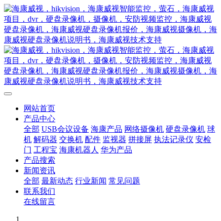
网站首页
产品中心
全部
USB会议设备
海康产品
网络摄像机
硬盘录像机
球
机
解码器
交换机
配件
监视器
拼接屏
执法记录仪
安检
门
工程宝
海康机器人
华为产品
产品搜索
新闻资讯
全部
最新动态
行业新闻
常见问题
联系我们
在线留言