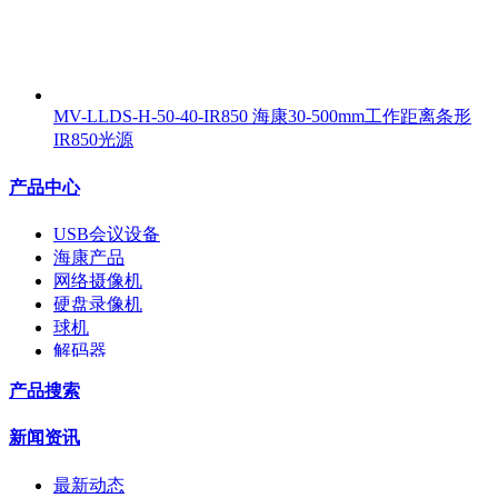
MV-LLDS-H-50-40-IR850 海康30-500mm工作距离条形
IR850光源
产品中心
USB会议设备
海康产品
网络摄像机
硬盘录像机
球机
解码器
交换机
产品搜索
配件
监视器
新闻资讯
拼接屏
执法记录仪
最新动态
安检门