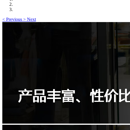
<
Previous
>
Next