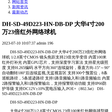
网站首页
新闻资讯
最新动态
DH-SD-49D223-HN-DB-DP 大华4寸200
万23倍红外网络球机
2023-07-10 10:07:37
admin
196
DH-SD-49D223-HN-DB-DP 大华4寸200万23倍红外网络
球机 1/2.8英寸CMOS 镜头焦距支持23倍光学变倍 内置100米
红外灯补光 内置GPU芯片，支持深度学习算法 支持星光级照
度 支持H.265编码 水平方向360°连续旋转，垂直方向-15°～90°
自动翻转180°后连续监视,无监视盲区 支持300个预置位，8条
巡航路径，5条巡迹路径 支持1路音频输入和1路音频输出 内置
2路报警输入和1路报警输出，支持报警联动功能 支持IP66防
护等级 支持DC12V±10%宽电压输入,POE+（802.3at） DH-
SD-49D223-HN-DB-DP
DH-SD-49D223-HN-DB-DP
大华4寸200万1/2.8英寸CMOS 23倍100米红外网络球型摄