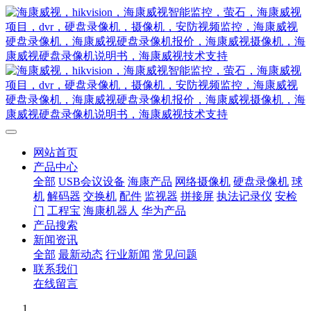
网站首页
产品中心
全部
USB会议设备
海康产品
网络摄像机
硬盘录像机
球
机
解码器
交换机
配件
监视器
拼接屏
执法记录仪
安检
门
工程宝
海康机器人
华为产品
产品搜索
新闻资讯
全部
最新动态
行业新闻
常见问题
联系我们
在线留言