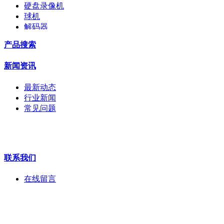
硬盘录像机
球机
解码器
交换机
产品搜索
配件
监视器
新闻资讯
拼接屏
执法记录仪
最新动态
安检门
行业新闻
工程宝
常见问题
海康机器人
华为产品
联系我们
在线留言