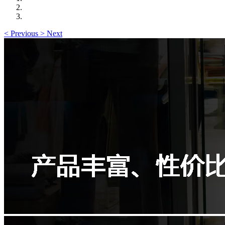
<
Previous
>
Next