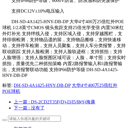
支持IP66防护等级，6000V防雷、防浪涌和防突波保护
支持DC12V±10%电压输入
DH-SD-4A1425-HNY-DB-DP 大华4寸400万25倍红外POE
球机 1/2.8英寸CMOS 镜头焦距支持25倍光学变倍 内置50米红
外灯补光 支持绊线入侵，支持区域入侵，支持穿越围栏，支
持徘徊检测，支持物品遗的留，支持物品搬移，支持快速移
动，支持停车检测，支持人员聚集，支持人车分类报警，支持
联动跟踪 支持人脸检测；支持人脸轨迹框；支持抓拍；支持
人脸增强；支持人脸抠图区域可设：人脸，单寸照；支持实时
抓拍，质量优先二种抓拍策略 内置2路报警输入和1路报警输
出，支持报警联动功能 支持IP66防护等级 DH-SD-4A1425-
HNY-DB-DP
标签:
DH-SD-4A1425-HNY-DB-DP
大华4寸400万25倍红外
POE球机
上一篇
: DS-2CD2T35F(D)-I3/I5/I8(S)海康
下一篇
: 没有了