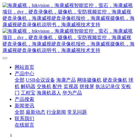
网站首页
产品中心
全部
USB会议设备
海康产品
网络摄像机
硬盘录像机
球
机
解码器
交换机
配件
监视器
拼接屏
执法记录仪
安检
门
工程宝
海康机器人
华为产品
产品搜索
新闻资讯
全部
最新动态
行业新闻
常见问题
联系我们
在线留言