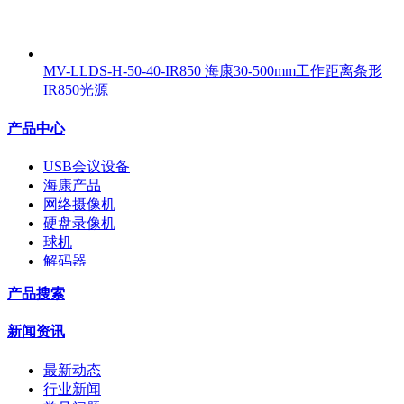
MV-LLDS-H-50-40-IR850 海康30-500mm工作距离条形
IR850光源
产品中心
USB会议设备
海康产品
网络摄像机
硬盘录像机
球机
解码器
交换机
产品搜索
配件
监视器
新闻资讯
拼接屏
执法记录仪
最新动态
安检门
行业新闻
工程宝