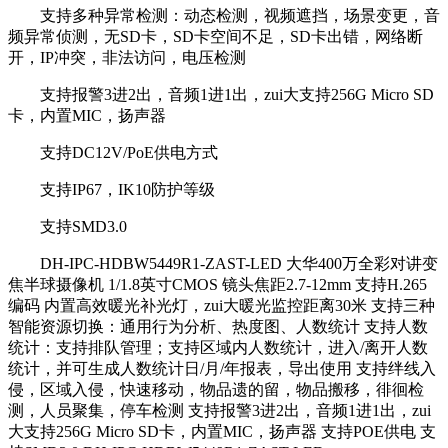
支持多种异常检测：动态检测，视频遮挡，场景变更，音
频异常侦测，无SD卡，SD卡空间不足，SD卡出错，网络断
开，IP冲突，非法访问，电压检测
支持报警3进2出，音频1进1出，zui大支持256G Micro SD
卡，内置MIC，扬声器
支持DC12V/PoE供电方式
支持IP67，IK10防护等级
支持SMD3.0
DH-IPC-HDBW5449R1-ZAST-LED 大华400万全彩对讲变
焦半球摄像机 1/1.8英寸CMOS 镜头焦距2.7-12mm 支持H.265
编码 内置高效暖光补光灯，zui大暖光监控距离30米 支持三种
智能资源切换：通用行为分析、热度图、人数统计 支持人数
统计：支持排队管理；支持区域内人数统计，进入/离开人数
统计，并可生成人数统计日/月/年报表，导出使用 支持绊线入
侵，区域入侵，快速移动，物品遗的留，物品搬移，徘徊检
测，人员聚集，停车检测 支持报警3进2出，音频1进1出，zui
大支持256G Micro SD卡，内置MIC，扬声器 支持POE供电 支