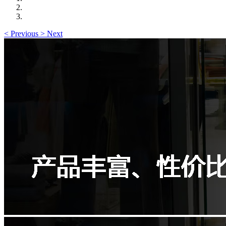
<
Previous
>
Next