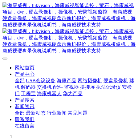
网站首页
产品中心
全部
USB会议设备
海康产品
网络摄像机
硬盘录像机
球
机
解码器
交换机
配件
监视器
拼接屏
执法记录仪
安检
门
工程宝
海康机器人
华为产品
产品搜索
新闻资讯
全部
最新动态
行业新闻
常见问题
联系我们
在线留言