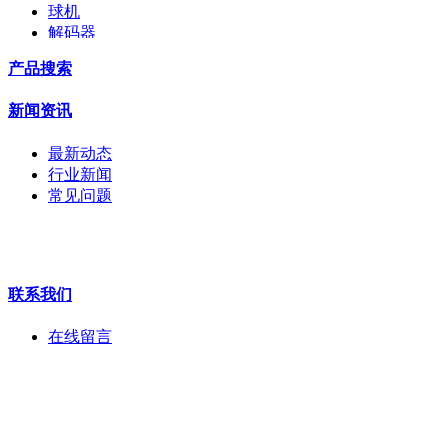
球机
解码器
交换机
产品搜索
配件
监视器
新闻资讯
拼接屏
执法记录仪
最新动态
安检门
行业新闻
工程宝
常见问题
海康机器人
华为产品
联系我们
在线留言