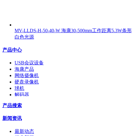
MV-LLDS-H-50-40-W 海康30-500mm工作距离5.3W条形
白色光源
产品中心
USB会议设备
海康产品
网络摄像机
硬盘录像机
球机
解码器
交换机
产品搜索
配件
监视器
新闻资讯
拼接屏
执法记录仪
最新动态
安检门