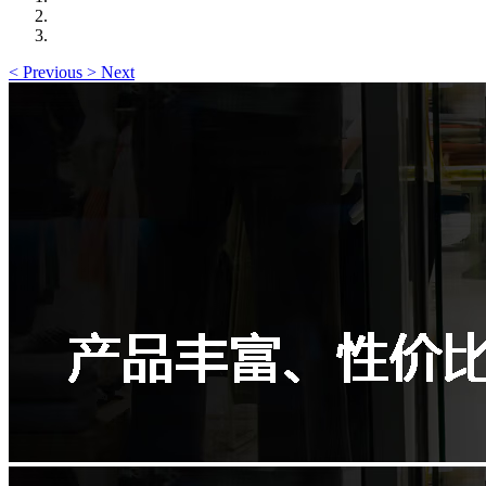
<
Previous
>
Next