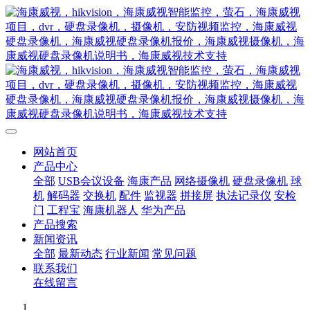
网站首页
产品中心
全部
USB会议设备
海康产品
网络摄像机
硬盘录像机
球
机
解码器
交换机
配件
监视器
拼接屏
执法记录仪
安检
门
工程宝
海康机器人
华为产品
产品搜索
新闻资讯
全部
最新动态
行业新闻
常见问题
联系我们
在线留言