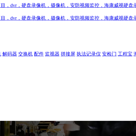
机
解码器
交换机
配件
监视器
拼接屏
执法记录仪
安检门
工程宝