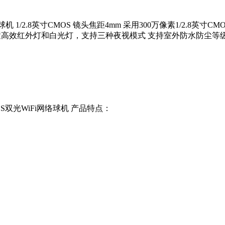
网络球机 1/2.8英寸CMOS 镜头焦距4mm 采用300万像素1/2.8
高效红外灯和白光灯，支持三种夜视模式 支持室外防水防尘等级 DH-SD
CMOS双光WiFi网络球机 产品特点：