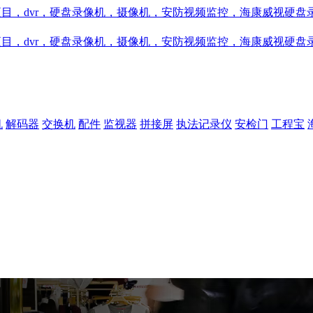
机
解码器
交换机
配件
监视器
拼接屏
执法记录仪
安检门
工程宝