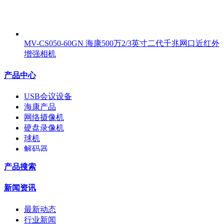
MV-CS050-60GN 海康500万2/3英寸二代千兆网口近红外
增强相机
产品中心
USB会议设备
海康产品
网络摄像机
硬盘录像机
球机
解码器
交换机
产品搜索
配件
监视器
新闻资讯
拼接屏
执法记录仪
最新动态
安检门
行业新闻
工程宝