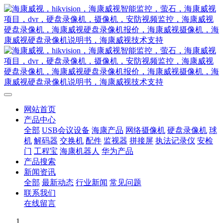
网站首页
产品中心
全部
USB会议设备
海康产品
网络摄像机
硬盘录像机
球
机
解码器
交换机
配件
监视器
拼接屏
执法记录仪
安检
门
工程宝
海康机器人
华为产品
产品搜索
新闻资讯
全部
最新动态
行业新闻
常见问题
联系我们
在线留言