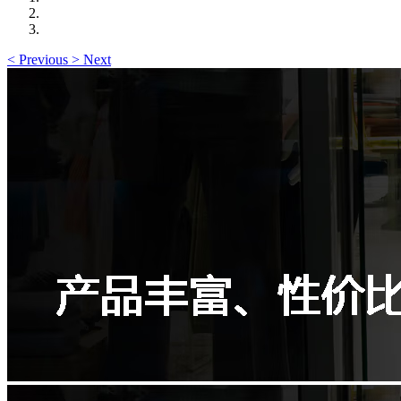
<
Previous
>
Next