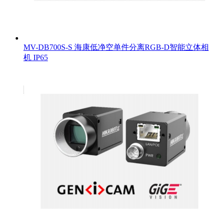
MV-DB700S-S 海康低净空单件分离RGB-D智能立体相
机 IP65