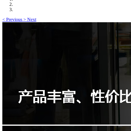
<
Previous
>
Next