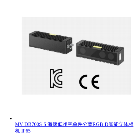
MV-DB700S-S 海康低净空单件分离RGB-D智能立体相
机 IP65