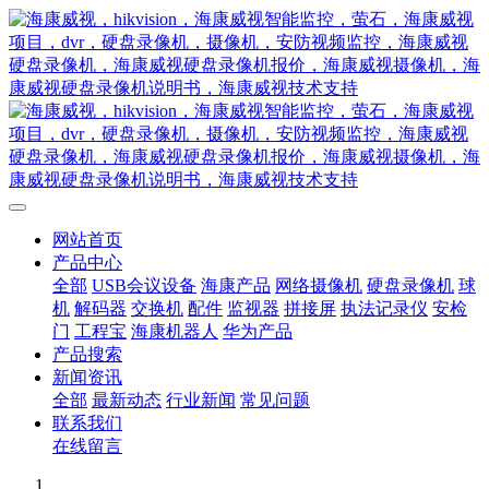
网站首页
产品中心
全部
USB会议设备
海康产品
网络摄像机
硬盘录像机
球
机
解码器
交换机
配件
监视器
拼接屏
执法记录仪
安检
门
工程宝
海康机器人
华为产品
产品搜索
新闻资讯
全部
最新动态
行业新闻
常见问题
联系我们
在线留言