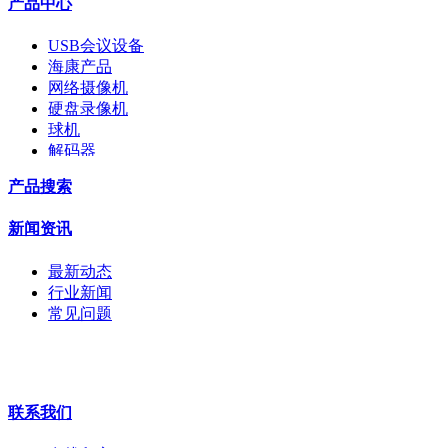
产品中心
USB会议设备
海康产品
网络摄像机
硬盘录像机
球机
解码器
交换机
产品搜索
配件
监视器
新闻资讯
拼接屏
执法记录仪
最新动态
安检门
行业新闻
工程宝
常见问题
海康机器人
华为产品
联系我们