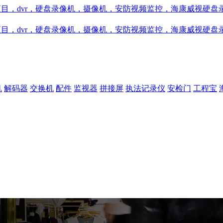
机
解码器
交换机
配件
监视器
拼接屏
执法记录仪
安检门
工程宝