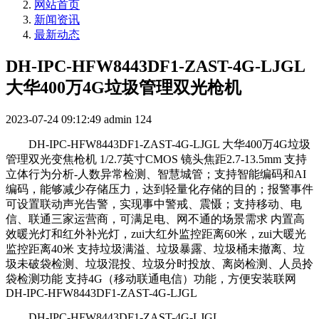
网站首页
新闻资讯
最新动态
DH-IPC-HFW8443DF1-ZAST-4G-LJGL
大华400万4G垃圾管理双光枪机
2023-07-24 09:12:49
admin
124
DH-IPC-HFW8443DF1-ZAST-4G-LJGL 大华400万4G垃圾
管理双光变焦枪机 1/2.7英寸CMOS 镜头焦距2.7-13.5mm 支持
立体行为分析-人数异常检测、智慧城管；支持智能编码和AI
编码，能够减少存储压力，达到轻量化存储的目的；报警事件
可设置联动声光告警，实现事中警戒、震慑；支持移动、电
信、联通三家运营商，可满足电、网不通的场景需求 内置高
效暖光灯和红外补光灯，zui大红外监控距离60米，zui大暖光
监控距离40米 支持垃圾满溢、垃圾暴露、垃圾桶未撤离、垃
圾未破袋检测、垃圾混投、垃圾分时投放、离岗检测、人员拎
袋检测功能 支持4G（移动联通电信）功能，方便安装联网
DH-IPC-HFW8443DF1-ZAST-4G-LJGL
DH-IPC-HFW8443DF1-ZAST-4G-LJGL