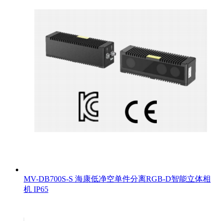
MV-DB700S-S 海康低净空单件分离RGB-D智能立体相
机 IP65