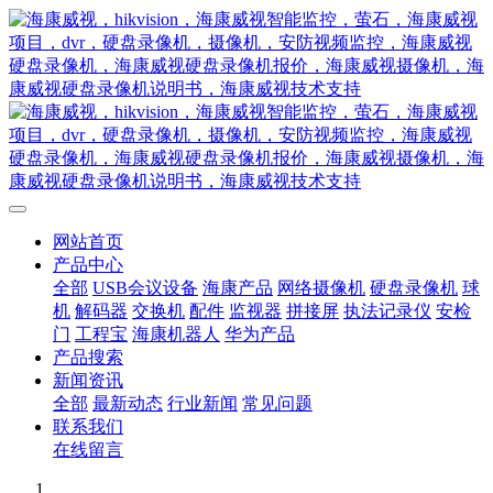
网站首页
产品中心
全部
USB会议设备
海康产品
网络摄像机
硬盘录像机
球
机
解码器
交换机
配件
监视器
拼接屏
执法记录仪
安检
门
工程宝
海康机器人
华为产品
产品搜索
新闻资讯
全部
最新动态
行业新闻
常见问题
联系我们
在线留言