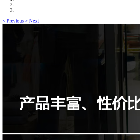
<
Previous
>
Next