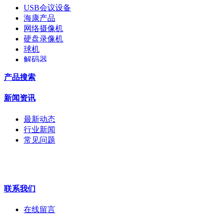
USB会议设备
海康产品
网络摄像机
硬盘录像机
球机
解码器
交换机
产品搜索
配件
监视器
新闻资讯
拼接屏
执法记录仪
最新动态
安检门
行业新闻
工程宝
常见问题
海康机器人
华为产品
联系我们
在线留言