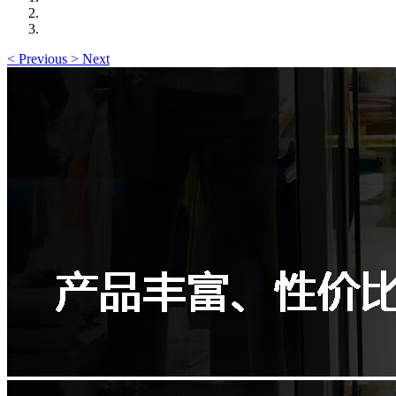
<
Previous
>
Next