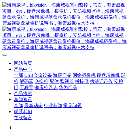
网站首页
产品中心
全部
USB会议设备
海康产品
网络摄像机
硬盘录像机
球
机
解码器
交换机
配件
监视器
拼接屏
执法记录仪
安检
门
工程宝
海康机器人
华为产品
产品搜索
新闻资讯
全部
最新动态
行业新闻
常见问题
联系我们
在线留言