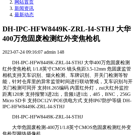
网站首页
新闻资讯
最新动态
DH-IPC-HFW8449K-ZRL-I4-STHJ 大华
400万危固废检测红外变焦枪机
2023-07-24 09:16:07
admin
148
DH-IPC-HFW8449K-ZRL-I4-STHJ 大华400万危固废检测
红外变焦枪机 1/1.8英寸CMOS 镜头焦距3.5-12mm 危固废监管
相机支持叉车识别、烟火检测、车牌识别、开关门检测等智
能，针对仓库里的异常监管时间进行联动警戒，叉车识别与开
关门检测可同开 支持H.265编码 内置红外灯，zui大红外监控
距离120米 支持报警3进2出，音频1进1出，485，BNC，256G
Micro SD卡 支持DC12V/POE供电方式 支持IP67防护等级 DH-
IPC-HFW8449K-ZRL-I4-STHJ
DH-IPC-HFW8449K-ZRL-I4-STHJ
大华危固废检测-400万1/1.8英寸CMOS危固废检测红外变
焦枪型网络摄像机