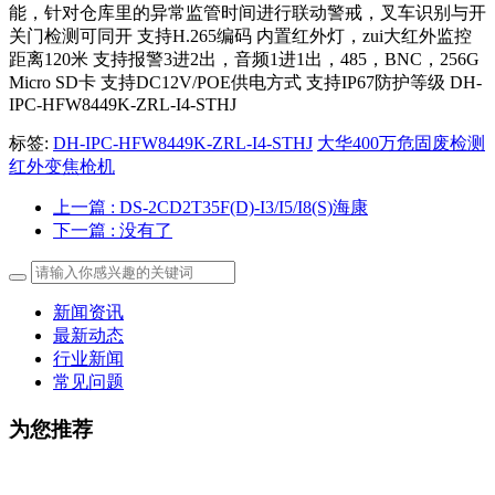
能，针对仓库里的异常监管时间进行联动警戒，叉车识别与开
关门检测可同开 支持H.265编码 内置红外灯，zui大红外监控
距离120米 支持报警3进2出，音频1进1出，485，BNC，256G
Micro SD卡 支持DC12V/POE供电方式 支持IP67防护等级 DH-
IPC-HFW8449K-ZRL-I4-STHJ
标签:
DH-IPC-HFW8449K-ZRL-I4-STHJ
大华400万危固废检测
红外变焦枪机
上一篇
: DS-2CD2T35F(D)-I3/I5/I8(S)海康
下一篇
: 没有了
新闻资讯
最新动态
行业新闻
常见问题
为您推荐