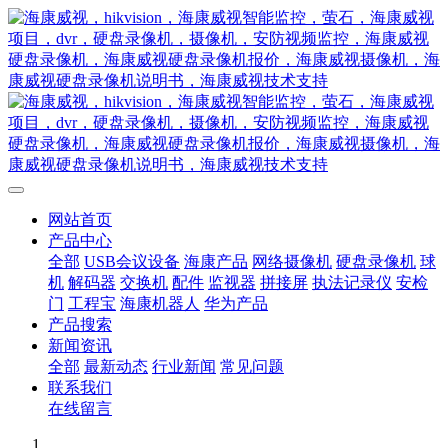
网站首页
产品中心
全部
USB会议设备
海康产品
网络摄像机
硬盘录像机
球
机
解码器
交换机
配件
监视器
拼接屏
执法记录仪
安检
门
工程宝
海康机器人
华为产品
产品搜索
新闻资讯
全部
最新动态
行业新闻
常见问题
联系我们
在线留言