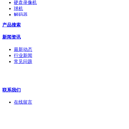
硬盘录像机
球机
解码器
交换机
产品搜索
配件
监视器
新闻资讯
拼接屏
执法记录仪
最新动态
安检门
行业新闻
工程宝
常见问题
海康机器人
华为产品
联系我们
在线留言