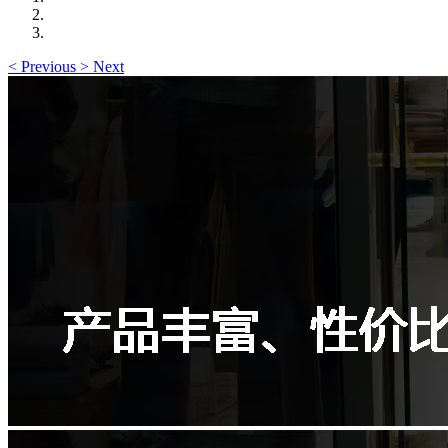
<
Previous
>
Next