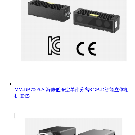
MV-DB700S-S 海康低净空单件分离RGB-D智能立体相
机 IP65