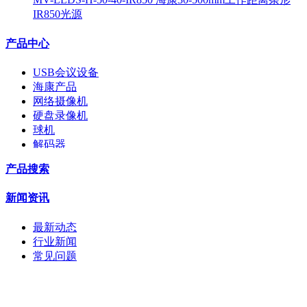
IR850光源
产品中心
USB会议设备
海康产品
网络摄像机
硬盘录像机
球机
解码器
交换机
产品搜索
配件
监视器
新闻资讯
拼接屏
执法记录仪
最新动态
安检门
行业新闻
工程宝
常见问题
海康机器人
华为产品