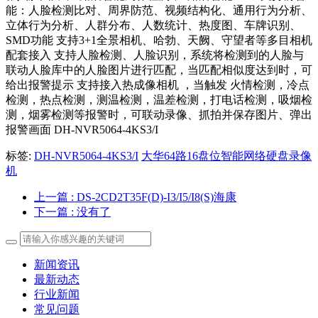
能：人脸检测比对、周界防范、视频结构化、通用行为分析、
立体行为分析、人群分布、人数统计、热度图、车牌识别、
SMD功能 支持3+1全景相机、哈勃、天阙、守望者等多目相机
配套接入 支持人脸检测、人脸识别，系统将检测到的人脸与
联动人脸库中的人脸图片进行匹配，当匹配相似度达到时，可
给出报警提示 支持接入热成像相机 ，当触发 火情检测，冷点
检测，热点检测，测温检测，温差检测，打电话检测，吸烟检
测，烟雾检测等报警时，可联动录像、抓拍并保存图片、弹出
报警画面 DH-NVR5064-4KS3/I
标签:
DH-NVR5064-4KS3/I
大华64路16盘位智能网络硬盘录像
机
上一篇
: DS-2CD2T35F(D)-I3/I5/I8(S)海康
下一篇
: 没有了
新闻资讯
最新动态
行业新闻
常见问题