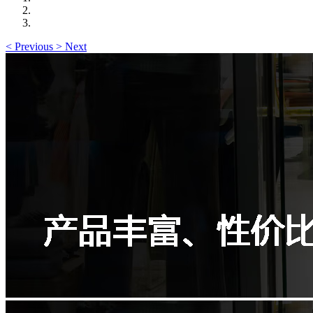
<
Previous
>
Next