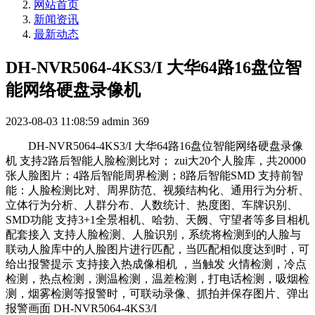
网站首页
新闻资讯
最新动态
DH-NVR5064-4KS3/I 大华64路16盘位智
能网络硬盘录像机
2023-08-03 11:08:59
admin
369
DH-NVR5064-4KS3/I 大华64路16盘位智能网络硬盘录像
机 支持2路后智能人脸检测比对； zui大20个人脸库，共20000
张人脸图片；4路后智能周界检测；8路后智能SMD 支持前智
能：人脸检测比对、周界防范、视频结构化、通用行为分析、
立体行为分析、人群分布、人数统计、热度图、车牌识别、
SMD功能 支持3+1全景相机、哈勃、天阙、守望者等多目相机
配套接入 支持人脸检测、人脸识别，系统将检测到的人脸与
联动人脸库中的人脸图片进行匹配，当匹配相似度达到时，可
给出报警提示 支持接入热成像相机 ，当触发 火情检测，冷点
检测，热点检测，测温检测，温差检测，打电话检测，吸烟检
测，烟雾检测等报警时，可联动录像、抓拍并保存图片、弹出
报警画面 DH-NVR5064-4KS3/I