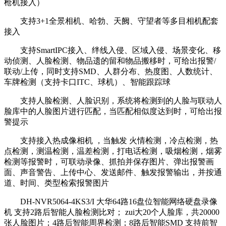
枪机接入）
支持3+1全景相机、哈勃、天阙、守望者等多目相机配套
接入
支持SmartIPC接入、绊线入侵、区域入侵、场景变化、移
动侦测、人脸检测、物品遗的留和物品搬移时，可给出报警/
联动/上传，同时支持SMD、人群分布、热度图、人数统计、
车牌检测（支持卡口ITC、球机）、智能跟踪球
支持人脸检测、人脸识别，系统将检测到的人脸与联动人
脸库中的人脸图片进行匹配，当匹配相似度达到时，可给出报
警提示
支持接入热成像相机 ，当触发 火情检测，冷点检测，热
点检测，测温检测，温差检测，打电话检测，吸烟检测，烟雾
检测等报警时，可联动录像、抓拍并保存图片、弹出报警画
面、声音警告、上传中心、发送邮件、触发报警输出，并按通
道、时间、类型检索报警图片
DH-NVR5064-4KS3/I 大华64路16盘位智能网络硬盘录像
机 支持2路后智能人脸检测比对； zui大20个人脸库，共20000
张人脸图片；4路后智能周界检测；8路后智能SMD 支持前智