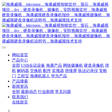
网站首页
产品中心
全部
USB会议设备
海康产品
网络摄像机
硬盘录像机
球
机
解码器
交换机
配件
监视器
拼接屏
执法记录仪
安检
门
工程宝
海康机器人
华为产品
产品搜索
新闻资讯
全部
最新动态
行业新闻
常见问题
联系我们
在线留言