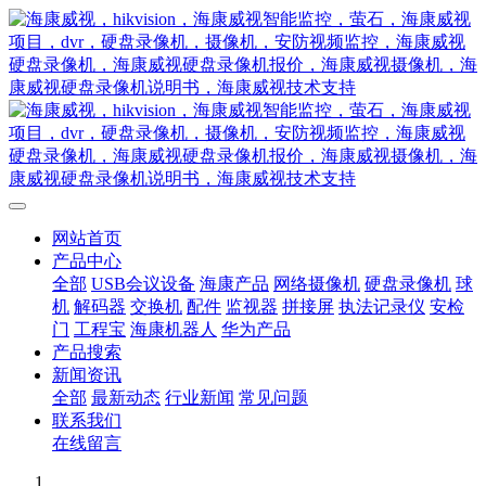
网站首页
产品中心
全部
USB会议设备
海康产品
网络摄像机
硬盘录像机
球
机
解码器
交换机
配件
监视器
拼接屏
执法记录仪
安检
门
工程宝
海康机器人
华为产品
产品搜索
新闻资讯
全部
最新动态
行业新闻
常见问题
联系我们
在线留言