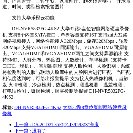
面、声音警告、上传中心、发送邮件、触发报警输出，并按通
道、时间、类型检索报警图片
支持大华乐橙云功能
DH-NVR5832FG-4KS2 大华32路8盘位智能网络硬盘录像
机 支持8个内置SATA接口，单盘容量支持16T 支持zui大32路
网络视频接入，网络性能接入320Mbps，储存320Mbps，转发
320Mbps 支持VGA1/HDMI1同源输出、VGA2/HDMI2同源输
出、VGA1/HDMI1和VGA2/HDMI2两组之间支持异源输出 支
持SMD、人群分布、热度图、人数统计、车牌检测（支持卡
口ITC、球机）、智能跟踪球 支持人脸检测、人脸识别，系统
将检测到的人脸与联动人脸库中的人脸图片进行匹配，当匹配
相似度达到时，可给出报警提示 支持接入热成像相机 ，当触
发 火情检测，冷点检测，热点检测，测温检测，温差检测，
打电话检测，吸烟检测，烟雾检测等报警 DH-NVR5832FG-
4KS2
标签:
DH-NVR5832FG-4KS2
大华32路8盘位智能网络硬盘录
像机
上一篇
: DS-2CD2T35F(D)-I3/I5/I8(S)海康
下一篇
: 没有了