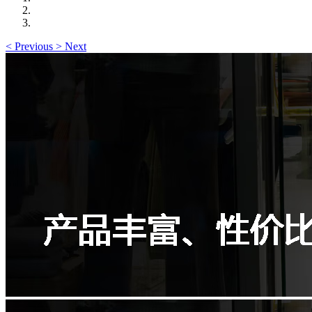
<
Previous
>
Next