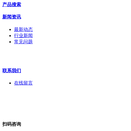
交换机
产品搜索
配件
监视器
新闻资讯
拼接屏
执法记录仪
最新动态
安检门
行业新闻
工程宝
常见问题
海康机器人
华为产品
联系我们
在线留言
扫码咨询