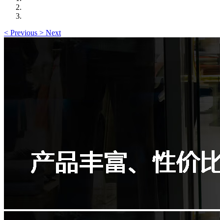
<
Previous
>
Next