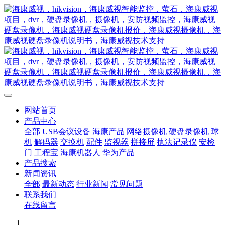
网站首页
产品中心
全部
USB会议设备
海康产品
网络摄像机
硬盘录像机
球
机
解码器
交换机
配件
监视器
拼接屏
执法记录仪
安检
门
工程宝
海康机器人
华为产品
产品搜索
新闻资讯
全部
最新动态
行业新闻
常见问题
联系我们
在线留言