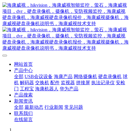
网站首页
产品中心
全部
USB会议设备
海康产品
网络摄像机
硬盘录像机
球
机
解码器
交换机
配件
监视器
拼接屏
执法记录仪
安检
门
工程宝
海康机器人
华为产品
产品搜索
新闻资讯
全部
最新动态
行业新闻
常见问题
联系我们
在线留言