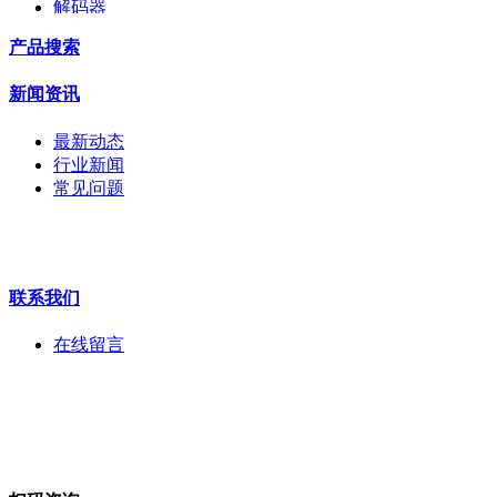
解码器
交换机
产品搜索
配件
监视器
新闻资讯
拼接屏
执法记录仪
最新动态
安检门
行业新闻
工程宝
常见问题
海康机器人
华为产品
联系我们
在线留言