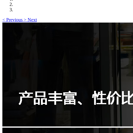
<
Previous
>
Next