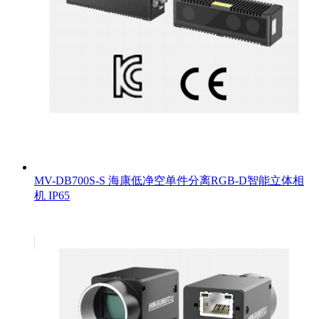
MV-DB700S-S 海康低净空单件分离RGB-D智能立体相
机 IP65