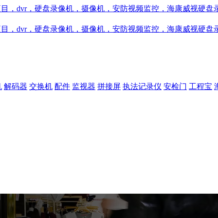
机
解码器
交换机
配件
监视器
拼接屏
执法记录仪
安检门
工程宝