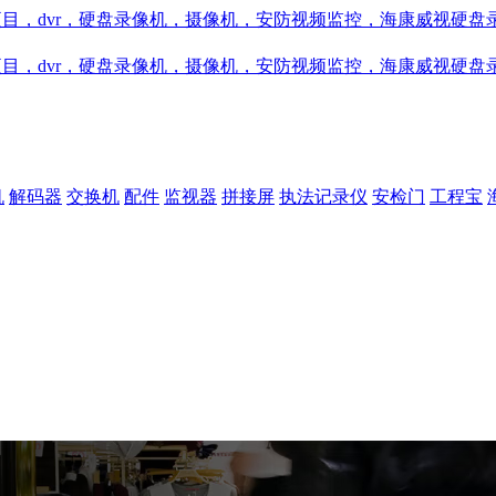
机
解码器
交换机
配件
监视器
拼接屏
执法记录仪
安检门
工程宝