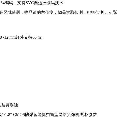
/264编码，支持SVC自适应编码技术
离开区域侦测，物品遗的留侦测，物品拿取侦测，徘徊侦测，人
12 mm红外支持60 m）
性盐雾腐蚀
 星光级1/1.8" CMOS防爆智能抓拍筒型网络摄像机 规格参数