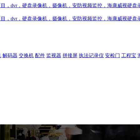
机
解码器
交换机
配件
监视器
拼接屏
执法记录仪
安检门
工程宝