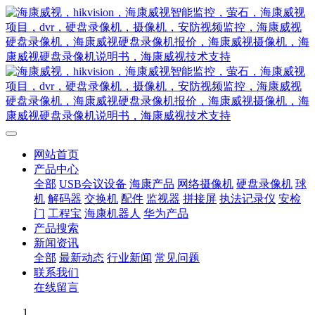
网站首页
产品中心
全部
USB会议设备
海康产品
网络摄像机
硬盘录像机
球
机
解码器
交换机
配件
监视器
拼接屏
执法记录仪
安检
门
工程宝
海康机器人
华为产品
产品搜索
新闻资讯
全部
最新动态
行业新闻
常见问题
联系我们
在线留言