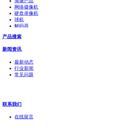
海康产品
网络摄像机
硬盘录像机
球机
解码器
交换机
产品搜索
配件
监视器
新闻资讯
拼接屏
执法记录仪
最新动态
安检门
行业新闻
工程宝
常见问题
海康机器人
华为产品
联系我们
在线留言