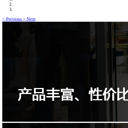
<
Previous
>
Next