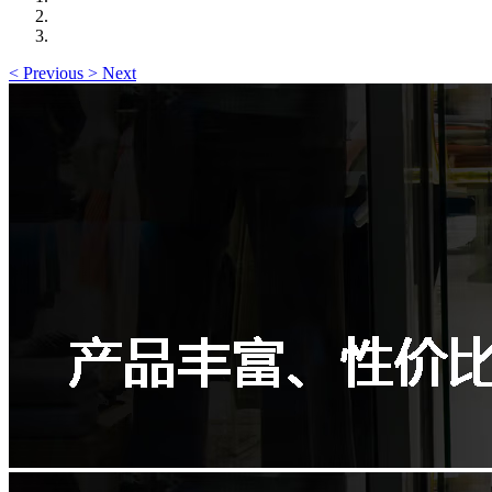
<
Previous
>
Next