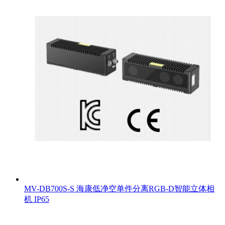
MV-DB700S-S 海康低净空单件分离RGB-D智能立体相
机 IP65