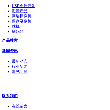
USB会议设备
海康产品
网络摄像机
硬盘录像机
球机
解码器
交换机
产品搜索
配件
监视器
新闻资讯
拼接屏
执法记录仪
最新动态
安检门
行业新闻
工程宝
常见问题
海康机器人
华为产品
联系我们
在线留言