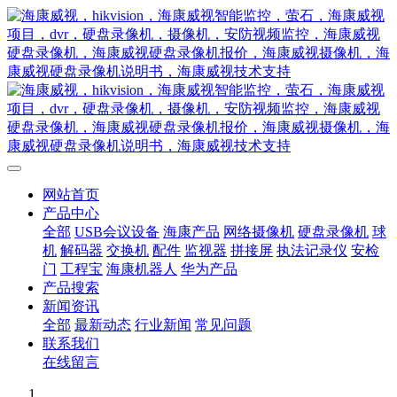
网站首页
产品中心
全部
USB会议设备
海康产品
网络摄像机
硬盘录像机
球
机
解码器
交换机
配件
监视器
拼接屏
执法记录仪
安检
门
工程宝
海康机器人
华为产品
产品搜索
新闻资讯
全部
最新动态
行业新闻
常见问题
联系我们
在线留言