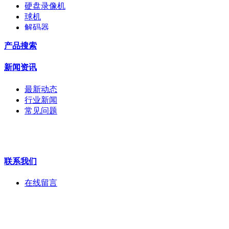
硬盘录像机
球机
解码器
交换机
产品搜索
配件
监视器
新闻资讯
拼接屏
执法记录仪
最新动态
安检门
行业新闻
工程宝
常见问题
海康机器人
华为产品
联系我们
在线留言