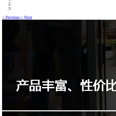
<
Previous
>
Next