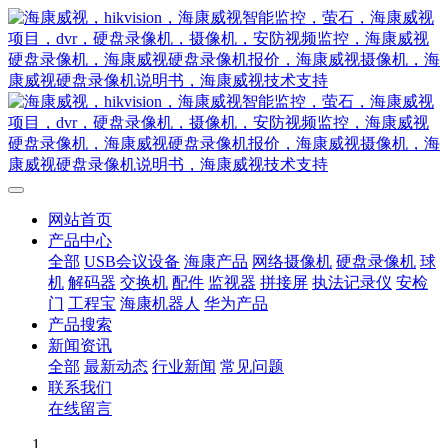
网站首页
产品中心
全部
USB会议设备
海康产品
网络摄像机
硬盘录像机
球
机
解码器
交换机
配件
监视器
拼接屏
执法记录仪
安检
门
工程宝
海康机器人
华为产品
产品搜索
新闻资讯
全部
最新动态
行业新闻
常见问题
联系我们
在线留言