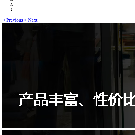
<
Previous
>
Next