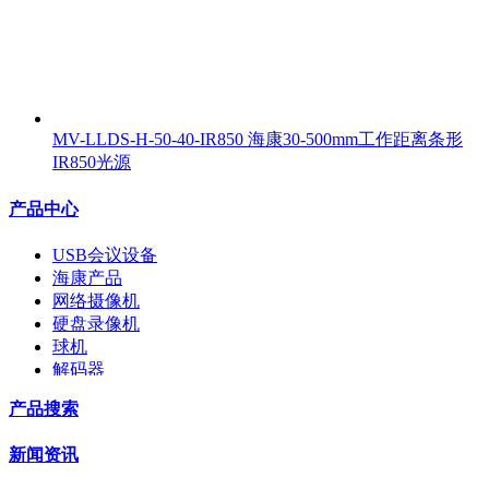
MV-LLDS-H-50-40-IR850 海康30-500mm工作距离条形
IR850光源
产品中心
USB会议设备
海康产品
网络摄像机
硬盘录像机
球机
解码器
交换机
产品搜索
配件
监视器
新闻资讯
拼接屏
执法记录仪