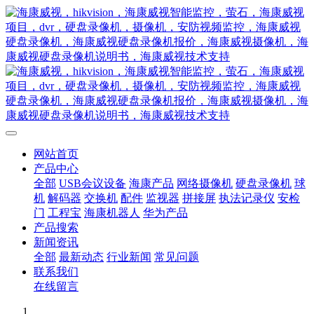
网站首页
产品中心
全部
USB会议设备
海康产品
网络摄像机
硬盘录像机
球
机
解码器
交换机
配件
监视器
拼接屏
执法记录仪
安检
门
工程宝
海康机器人
华为产品
产品搜索
新闻资讯
全部
最新动态
行业新闻
常见问题
联系我们
在线留言