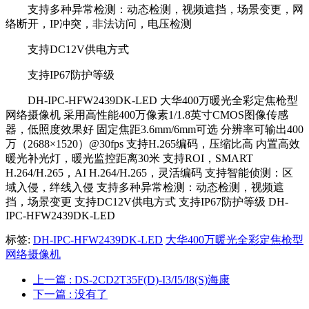
支持多种异常检测：动态检测，视频遮挡，场景变更，网
络断开，IP冲突，非法访问，电压检测
支持DC12V供电方式
支持IP67防护等级
DH-IPC-HFW2439DK-LED 大华400万暖光全彩定焦枪型
网络摄像机 采用高性能400万像素1/1.8英寸CMOS图像传感
器，低照度效果好 固定焦距3.6mm/6mm可选 分辨率可输出400
万（2688×1520）@30fps 支持H.265编码，压缩比高 内置高效
暖光补光灯，暖光监控距离30米 支持ROI，SMART
H.264/H.265，AI H.264/H.265，灵活编码 支持智能侦测：区
域入侵，绊线入侵 支持多种异常检测：动态检测，视频遮
挡，场景变更 支持DC12V供电方式 支持IP67防护等级 DH-
IPC-HFW2439DK-LED
标签:
DH-IPC-HFW2439DK-LED
大华400万暖光全彩定焦枪型
网络摄像机
上一篇
: DS-2CD2T35F(D)-I3/I5/I8(S)海康
下一篇
: 没有了