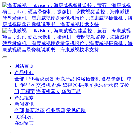
网站首页
产品中心
全部
USB会议设备
海康产品
网络摄像机
硬盘录像机
球
机
解码器
交换机
配件
监视器
拼接屏
执法记录仪
安检
门
工程宝
海康机器人
华为产品
产品搜索
新闻资讯
全部
最新动态
行业新闻
常见问题
联系我们
在线留言