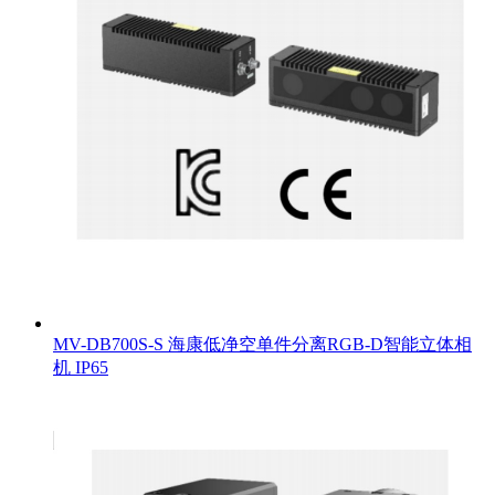
MV-DB700S-S 海康低净空单件分离RGB-D智能立体相
机 IP65