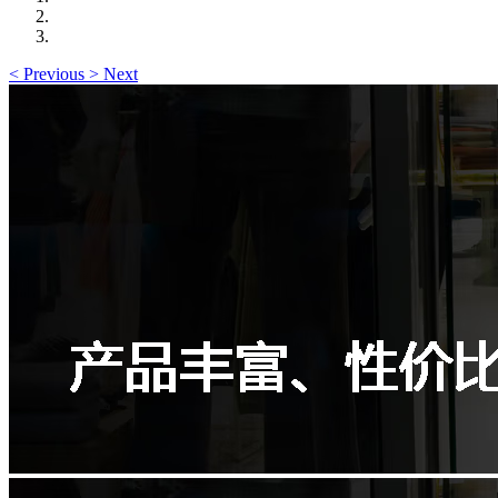
<
Previous
>
Next