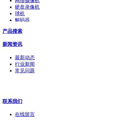
网络摄像机
硬盘录像机
球机
解码器
交换机
产品搜索
配件
监视器
新闻资讯
拼接屏
执法记录仪
最新动态
安检门
行业新闻
工程宝
常见问题
海康机器人
华为产品
联系我们
在线留言