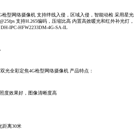
光全彩定焦4G枪型网络摄像机 支持绊线入侵，区域入侵，智能动检 采用星
1080)@25fps 支持H.265编码，压缩比高 内置高效暖光和红外补光灯
C-HFW2233DM-4G-SA-IL
机
英寸CMOS双光全彩定焦4G枪型网络摄像机 产品特点：
低照度效果好，图像清晰度高
距离30米