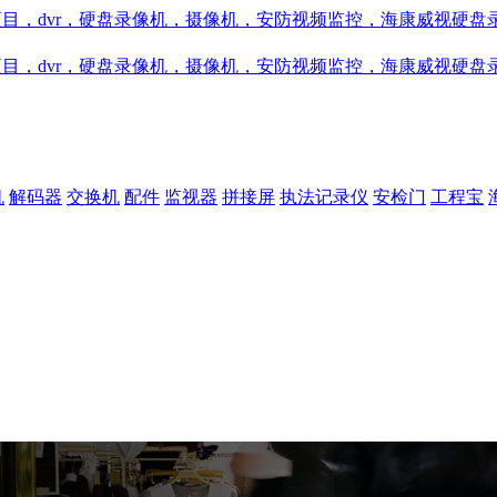
机
解码器
交换机
配件
监视器
拼接屏
执法记录仪
安检门
工程宝