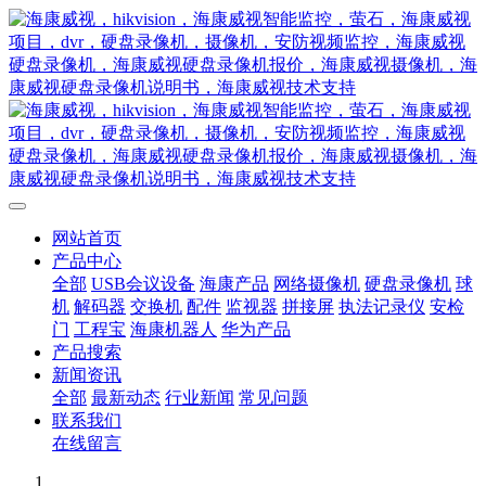
网站首页
产品中心
全部
USB会议设备
海康产品
网络摄像机
硬盘录像机
球
机
解码器
交换机
配件
监视器
拼接屏
执法记录仪
安检
门
工程宝
海康机器人
华为产品
产品搜索
新闻资讯
全部
最新动态
行业新闻
常见问题
联系我们
在线留言