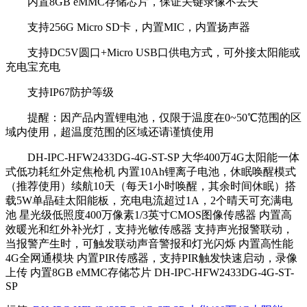
内置8GB eMMC存储芯片，保证关键录像不丢失
支持256G Micro SD卡，内置MIC，内置扬声器
支持DC5V圆口+Micro USB口供电方式，可外接太阳能或
充电宝充电
支持IP67防护等级
提醒：因产品内置锂电池，仅限于温度在0~50℃范围的区
域内使用，超温度范围的区域还请谨慎使用
DH-IPC-HFW2433DG-4G-ST-SP 大华400万4G太阳能一体
式低功耗红外定焦枪机 内置10Ah锂离子电池，休眠唤醒模式
（推荐使用）续航10天（每天1小时唤醒，其余时间休眠）搭
载5W单晶硅太阳能板，充电电流超过1A，2个晴天可充满电
池 星光级低照度400万像素1/3英寸CMOS图像传感器 内置高
效暖光和红外补光灯，支持光敏传感器 支持声光报警联动，
当报警产生时，可触发联动声音警报和灯光闪烁 内置高性能
4G全网通模块 内置PIR传感器，支持PIR触发快速启动，录像
上传 内置8GB eMMC存储芯片 DH-IPC-HFW2433DG-4G-ST-
SP