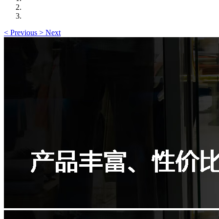
<
Previous
>
Next