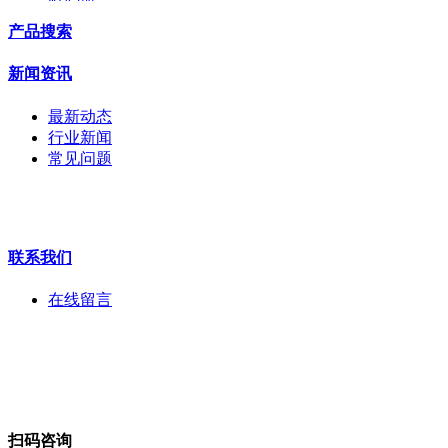
交换机
产品搜索
配件
监视器
新闻资讯
拼接屏
执法记录仪
最新动态
安检门
行业新闻
工程宝
常见问题
海康机器人
华为产品
联系我们
在线留言
扫码咨询