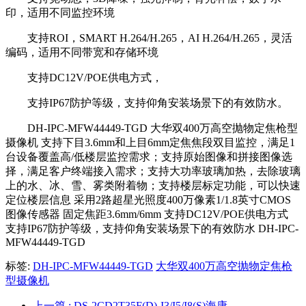
印，适用不同监控环境
支持ROI，SMART H.264/H.265，AI H.264/H.265，灵活
编码，适用不同带宽和存储环境
支持DC12V/POE供电方式，
支持IP67防护等级，支持仰角安装场景下的有效防水。
DH-IPC-MFW44449-TGD 大华双400万高空抛物定焦枪型
摄像机 支持下目3.6mm和上目6mm定焦焦段双目监控，满足1
台设备覆盖高/低楼层监控需求；支持原始图像和拼接图像选
择，满足客户终端接入需求；支持大功率玻璃加热，去除玻璃
上的水、冰、雪、雾类附着物；支持楼层标定功能，可以快速
定位楼层信息 采用2路超星光照度400万像素1/1.8英寸CMOS
图像传感器 固定焦距3.6mm/6mm 支持DC12V/POE供电方式
支持IP67防护等级，支持仰角安装场景下的有效防水 DH-IPC-
MFW44449-TGD
标签:
DH-IPC-MFW44449-TGD
大华双400万高空抛物定焦枪
型摄像机
上一篇
: DS-2CD2T35F(D)-I3/I5/I8(S)海康