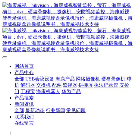
网站首页
产品中心
全部
USB会议设备
海康产品
网络摄像机
硬盘录像机
球
机
解码器
交换机
配件
监视器
拼接屏
执法记录仪
安检
门
工程宝
海康机器人
华为产品
产品搜索
新闻资讯
全部
最新动态
行业新闻
常见问题
联系我们
在线留言