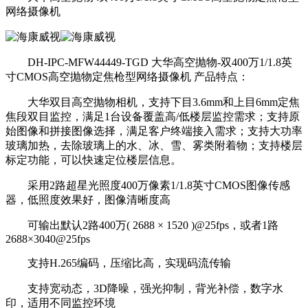
网络摄像机
DH-IPC-MFW44449-TGD 大华高空抛物-双400万1/1.8英
寸CMOS高空抛物定焦枪型网络摄像机 产品特点：
大华双目高空抛物相机，支持下目3.6mm和上目6mm定焦
焦段双目监控，满足1台设备覆盖高/低楼层监控需求；支持原
始图像和拼接图像选择，满足客户终端接入需求；支持大功率
玻璃加热，去除玻璃上的水、冰、雪、雾类附着物；支持楼层
标定功能，可以快速定位楼层信息。
采用2路超星光照度400万像素1/1.8英寸CMOS图像传感
器，低照度效果好，图像清晰度高
可输出默认2路400万( 2688 × 1520 )@25fps，或者1路
2688×3040@25fps
支持H.265编码，压缩比高，实现码流传输
支持宽动态，3D降噪，强光抑制，背光补偿，数字水
印，适用不同监控环境