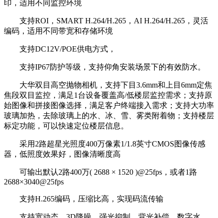
印，适用不同监控环境
支持ROI，SMART H.264/H.265，AI H.264/H.265，灵活
编码，适用不同带宽和存储环境
支持DC12V/POE供电方式，
支持IP67防护等级，支持仰角安装场景下的有效防水。
大华双目高空抛物相机，支持下目3.6mm和上目6mm定焦
焦段双目监控，满足1台设备覆盖高/低楼层监控需求；支持原
始图像和拼接图像选择，满足客户终端接入需求；支持大功率
玻璃加热，去除玻璃上的水、冰、雪、雾类附着物；支持楼层
标定功能，可以快速定位楼层信息。
采用2路超星光照度400万像素1/1.8英寸CMOS图像传感
器，低照度效果好，图像清晰度高
可输出默认2路400万( 2688 × 1520 )@25fps，或者1路
2688×3040@25fps
支持H.265编码，压缩比高，实现码流传输
支持宽动态，3D降噪，强光抑制，背光补偿，数字水