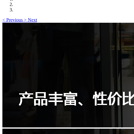
<
Previous
>
Next